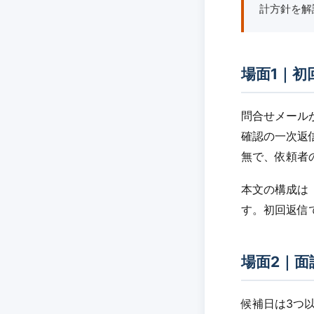
計方針を解
場面1｜初
問合せメール
確認の一次返
無で、依頼者
本文の構成は
す。初回返信
場面2｜面
候補日は3つ