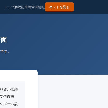
トップ
解説記事
運営者情報
キットを見る
場面
針です。
品質が依頼
受任確認、
面のメール設