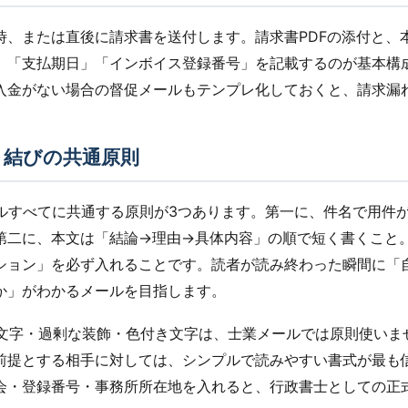
時、または直後に請求書を送付します。請求書PDFの添付と、
」「支払期日」「インボイス登録番号」を記載するのが基本構
入金がない場合の督促メールもテンプレ化しておくと、請求漏
と結びの共通原則
ールすべてに共通する原則が3つあります。第一に、件名で用件
第二に、本文は「結論→理由→具体内容」の順で短く書くこと
ション」を必ず入れることです。読者が読み終わった瞬間に「
か」がわかるメールを目指します。
：絵文字・過剰な装飾・色付き文字は、士業メールでは原則使いま
前提とする相手に対しては、シンプルで読みやすい書式が最も
会・登録番号・事務所所在地を入れると、行政書士としての正