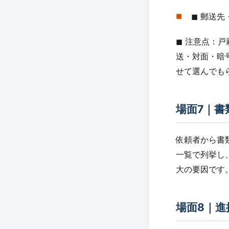
◼︎ 郵送
◼︎ 注意点
送・対面・暗
せて選んでも
場面7｜書
依頼者から書
一覧で列挙し
大の要因です
場面8｜進