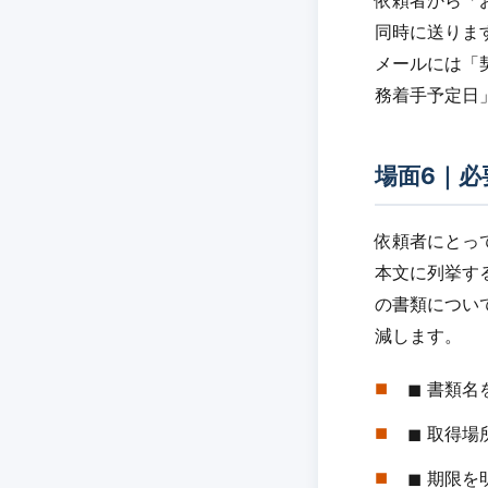
依頼者から「
同時に送りま
メールには「
務着手予定日
場面6｜必
依頼者にとっ
本文に列挙す
の書類につい
減します。
◼︎ 書類
◼︎ 取得
◼︎ 期限