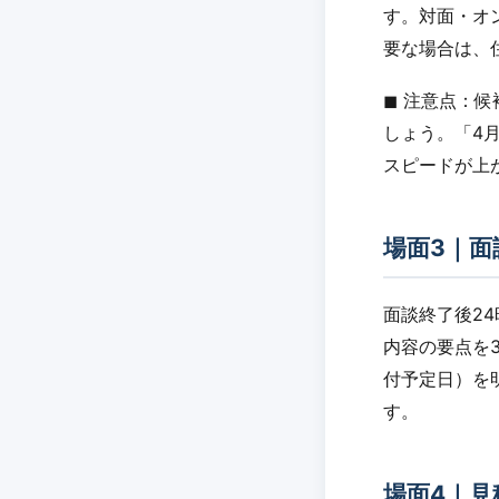
す。対面・オ
要な場合は、
◼︎ 注意点
しょう。「4月
スピードが上
場面3｜面
面談終了後2
内容の要点を
付予定日）を
す。
場面4｜見