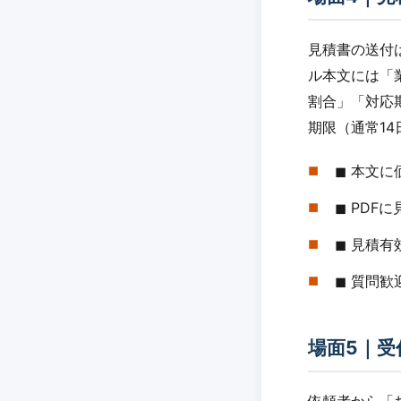
見積書の送付
ル本文には「
割合」「対応
期限（通常1
◼︎ 本文
◼︎ PD
◼︎ 見積
◼︎ 質問
場面5｜受