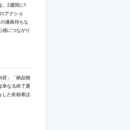
、2週間に1
次のアクショ
らの連絡待ちな
心感につながり
内容」「納品物
は単なる終了通
をした依頼者ほ