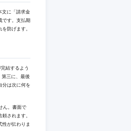
本文に「請求金
成です。支払期
れを防げます。
が完結するよう
。第三に、最後
自分は次に何を
せん。書面で
信頼されます。
式性が伝わりま