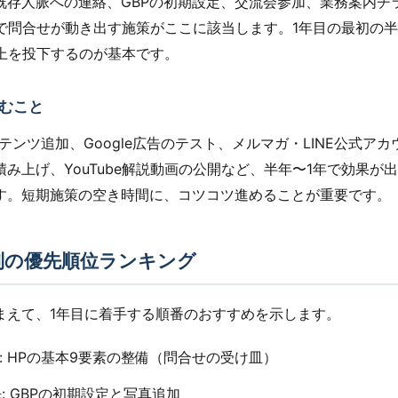
既存人脈への連絡、GBPの初期設定、交流会参加、業務案内チ
月で問合せが動き出す施策がここに該当します。1年目の最初の
以上を投下するのが基本です。
むこと
ンテンツ追加、Google広告のテスト、メルマガ・LINE公式ア
み上げ、YouTube解説動画の公開など、半年〜1年で効果が
す。短期施策の空き時間に、コツコツ進めることが重要です。
別の優先順位ランキング
まえて、1年目に着手する順番のおすすめを示します。
優先: HPの基本9要素の整備（問合せの受け皿）
優先: GBPの初期設定と写真追加