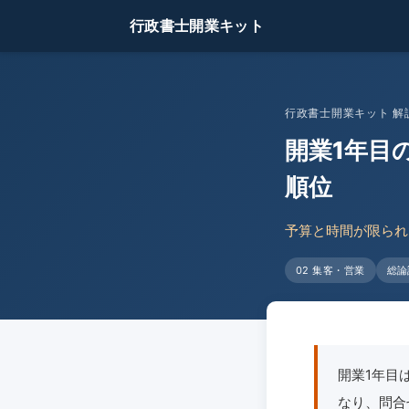
行政書士開業キット
行政書士開業キット 解説
開業1年目の
順位
予算と時間が限られ
02 集客・営業
総論
開業1年目
なり、問合