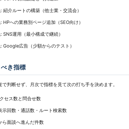
優先: 紹介ルートの構築（他士業・交流会）
優先: HPへの業務別ページ追加（SEO向け）
優先: SNS運用（最小構成で継続）
先: Google広告（少額からのテスト）
るべき指標
覚で判断せず、月次で指標を見て次の打ち手を決めます。
のアクセス数と問合せ数
Pの表示回数・通話数・ルート検索数
せから面談へ進んだ件数