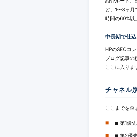
紹介ルート、
ど、1〜3ヶ
時間の60%
中長期で仕込
HPのSEOコ
ブログ記事の積
ここに入りま
チャネル
ここまでを踏
◼︎ 第1
◼︎ 第2