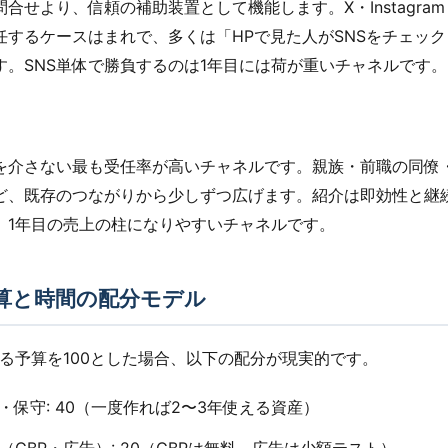
問合せより、信頼の補助装置として機能します。X・Instagram・
任するケースはまれで、多くは「HPで見た人がSNSをチェッ
す。SNS単体で勝負するのは1年目には荷が重いチャネルです。
を介さない最も受任率が高いチャネルです。親族・前職の同僚
ど、既存のつながりから少しずつ広げます。紹介は即効性と継
、1年目の売上の柱になりやすいチャネルです。
算と時間の配分モデル
する予算を100とした場合、以下の配分が現実的です。
制作・保守: 40（一度作れば2〜3年使える資産）