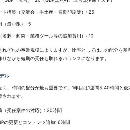
ogle（GBP・広告）: 20（GBPは無料、広告は少額テスト）
ルート構築（交流会・手土産・名刺印刷等）: 25
運用（最小限）: 5
費（名刺・封筒・業務ツール等の追加費用）: 10
それぞれの事業規模によりますが、比率としてはこの配分を基
作りながら短期の受任も取れるバランスになります。
デル
なく、時間の配分が最も重要です。1年目は1週間を40時間と仮
奨されます。
実務（受任案件の対応）: 20時間
・GBPの更新とコンテンツ追加: 6時間