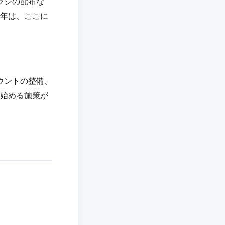
ラシの配布な
半年は、ここに
カウントの整備、
出始める施策が