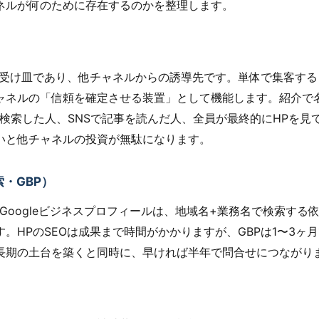
ネルが何のために存在するのかを整理します。
の受け皿であり、他チャネルからの誘導先です。単体で集客する
ャネルの「信頼を確定させる装置」として機能します。紹介で
eで検索した人、SNSで記事を読んだ人、全員が最終的にHPを見
いと他チャネルの投資が無駄になります。
索・GBP）
索とGoogleビジネスプロフィールは、地域名+業務名で検索する
。HPのSEOは成果まで時間がかかりますが、GBPは1〜3ヶ
長期の土台を築くと同時に、早ければ半年で問合せにつながり