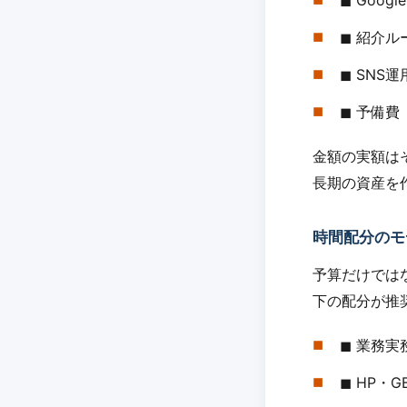
◼︎ Go
◼︎ 紹介
◼︎ SNS
◼︎ 予備
金額の実額は
長期の資産を
時間配分のモ
予算だけでは
下の配分が推
◼︎ 業務
◼︎ HP