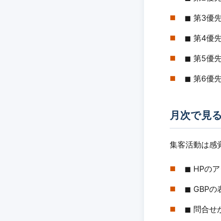
◼︎ 第3
◼︎ 第4
◼︎ 第5
◼︎ 第6優
月次で見
集客活動は感
◼︎ HP
◼︎ GB
◼︎ 問合