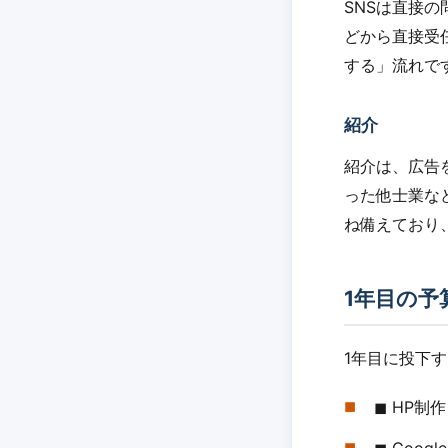
SNSは直接の
どから直接受
する」流れで
紹介
紹介は、広告
った他士業な
ね備えており
1年目の予
1年目に投下
◼︎ HP